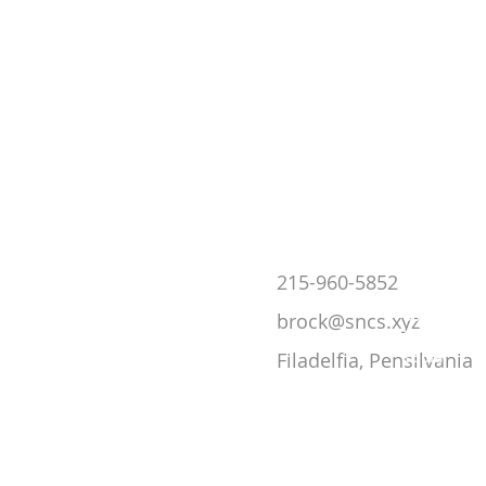
Medios
215-960-5852
de
comun
brock@sncs.xyz
icación
social
Filadelfia, Pensilvania