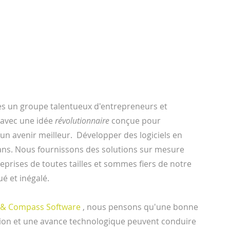
les normes
els de qualité est notre mission. Peu importe ce
xactement ce dont vous avez besoin, quand vous
 un groupe talentueux d'entrepreneurs et
nous produisons des produits de haute qualité
 avec une idée
révolutionnaire
conçue pour
ez-nous dès aujourd'hui pour obtenir un devis
un avenir meilleur.
Développer des logiciels en
sans. Nous fournissons des solutions sur mesure
eprises de toutes tailles et sommes fiers de notre
é et inégalé.
 & Compass Software
, nous pensons qu'une bonne
on et une avance technologique peuvent conduire